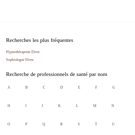
Recherches les plus fréquentes
Hypnothérapeute Elven
Sophrologue Elven
Recherche de professionnels de santé par nom
A
B
C
D
E
F
G
H
I
J
K
L
M
N
O
P
Q
R
S
T
U