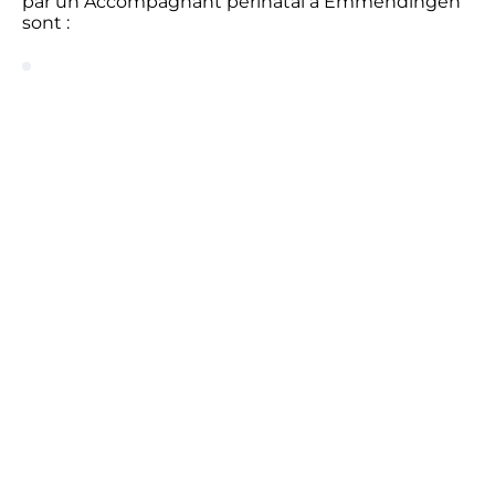
par un Accompagnant périnatal à Emmendingen
sont :