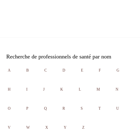
Recherche de professionnels de santé par nom
A
B
C
D
E
F
G
H
I
J
K
L
M
N
O
P
Q
R
S
T
U
V
W
X
Y
Z