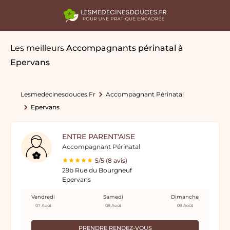
Les meilleurs
Accompagnants périnatal
à
Epervans
Lesmedecinesdouces.fr
Accompagnant Périnatal
Epervans
ENTRE PARENT'AISE
Accompagnant Périnatal
5/5 (8 avis)
29b Rue du Bourgneuf
Epervans
Vendredi
Samedi
Dimanche
07 Août
08 Août
09 Août
PRENDRE RENDEZ-VOUS