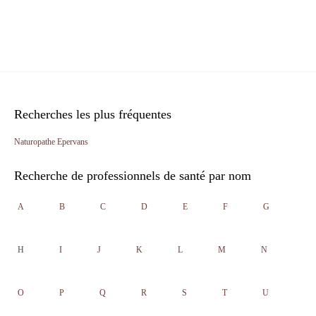
Recherches les plus fréquentes
Naturopathe Epervans
Recherche de professionnels de santé par nom
A
B
C
D
E
F
G
H
I
J
K
L
M
N
O
P
Q
R
S
T
U