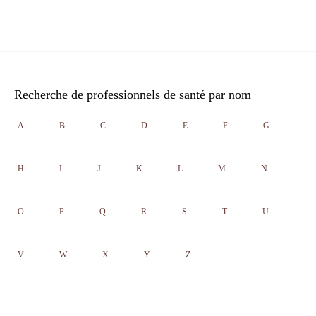
Recherche de professionnels de santé par nom
A
B
C
D
E
F
G
H
I
J
K
L
M
N
O
P
Q
R
S
T
U
V
W
X
Y
Z