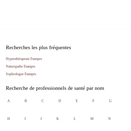
Recherches les plus fréquentes
Hypnothérapeute Etampes
Naturopathe Etampes
Sophrologue Etampes
Recherche de professionnels de santé par nom
A
B
C
D
E
F
G
H
I
J
K
L
M
N