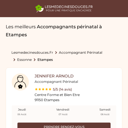
Les meilleurs
Accompagnants périnatal
à
Etampes
Lesmedecinesdouces.fr
Accompagnant Périnatal
Essonne
Etampes
JENNIFER ARNOLD
Accompagnant Périnatal
5/5 (14 avis)
Centre Forme et Bien Etre
91150 Etampes
Jeudi
Vendredi
Samedi
06 Août
07 Août
08 Août
PRENDRE RENDEZ-VOUS