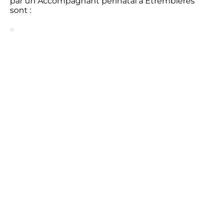
par un Accompagnant périnatal à Etrembieres
sont :