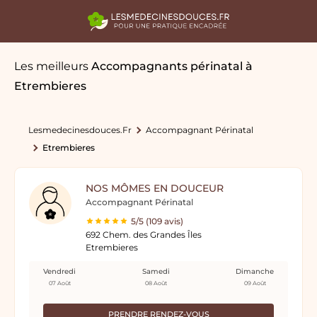
Les meilleurs
Accompagnants périnatal
à
Etrembieres
Lesmedecinesdouces.fr
Accompagnant Périnatal
Etrembieres
NOS MÔMES EN DOUCEUR
Accompagnant Périnatal
5/5 (109 avis)
692 Chem. des Grandes Îles
Etrembieres
Vendredi
Samedi
Dimanche
07 Août
08 Août
09 Août
PRENDRE RENDEZ-VOUS