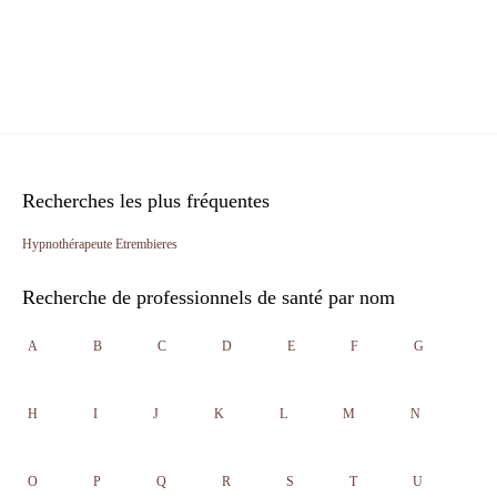
Recherches les plus fréquentes
Hypnothérapeute Etrembieres
Recherche de professionnels de santé par nom
A
B
C
D
E
F
G
H
I
J
K
L
M
N
O
P
Q
R
S
T
U