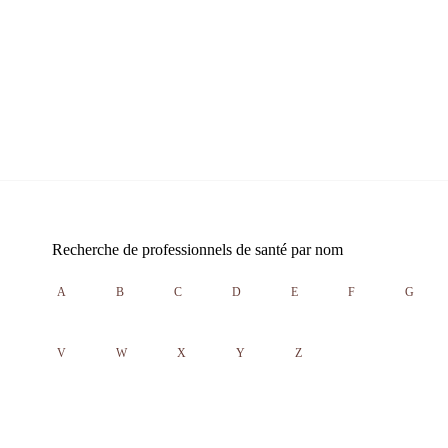
Recherche de professionnels de santé par nom
A
B
C
D
E
F
G
V
W
X
Y
Z