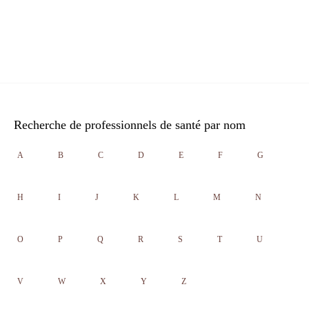
Recherche de professionnels de santé par nom
A
B
C
D
E
F
G
H
I
J
K
L
M
N
O
P
Q
R
S
T
U
V
W
X
Y
Z