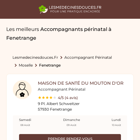
Les meilleurs
Accompagnants périnatal
à
Fenetrange
Lesmedecinesdouces.fr
Accompagnant Périnatal
Moselle
Fenetrange
MAISON DE SANTÉ DU MOUTON D'OR
Accompagnant Périnatal
4/5 (4 avis)
9 Pl. Albert Schweitzer
57930 Fenetrange
Samedi
Dimanche
Lundi
08 Août
09 Août
10 Août
PRENDRE RENDEZ-VOUS