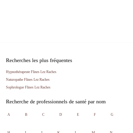
Recherches les plus fréquentes
Hypnothérapeute Flines Lez Raches
Naturopathe Flines Lez Raches
Sophrologue Flines Lez Raches
Recherche de professionnels de santé par nom
A
B
C
D
E
F
G
H
I
J
K
L
M
N