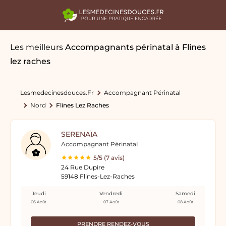
Les meilleurs
Accompagnants périnatal
à Flines
lez raches
Lesmedecinesdouces.fr
Accompagnant Périnatal
Nord
Flines Lez Raches
SERENAÏA
Accompagnant Périnatal
5/5 (7 avis)
24 Rue Dupire
59148 Flines-Lez-Raches
Jeudi
Vendredi
Samedi
06 Août
07 Août
08 Août
PRENDRE RENDEZ-VOUS