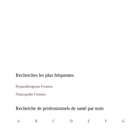
Recherches les plus fréquentes
Hypnothérapeute Fronton
Naturopathe Fronton
Recherche de professionnels de santé par nom
A
B
C
D
E
F
G