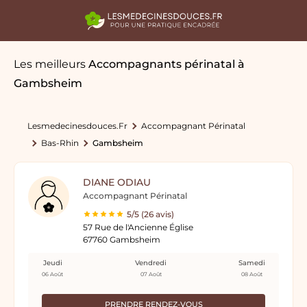
Les meilleurs
Accompagnants périnatal
à
Gambsheim
Lesmedecinesdouces.fr
Accompagnant Périnatal
Bas-Rhin
Gambsheim
DIANE ODIAU
Accompagnant Périnatal
5/5 (26 avis)
57 Rue de l'Ancienne Église
67760 Gambsheim
Jeudi
Vendredi
Samedi
06 Août
07 Août
08 Août
PRENDRE RENDEZ-VOUS