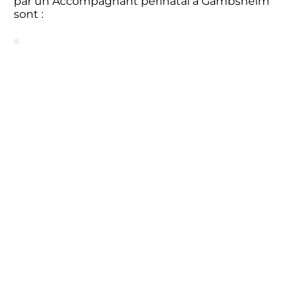
par un Accompagnant périnatal à Gambsheim
sont :