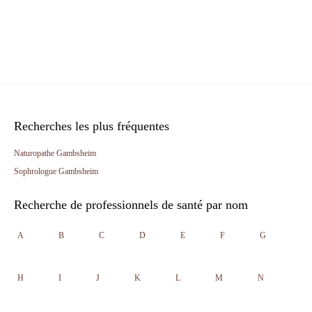
Recherches les plus fréquentes
Naturopathe Gambsheim
Sophrologue Gambsheim
Recherche de professionnels de santé par nom
A
B
C
D
E
F
G
H
I
J
K
L
M
N