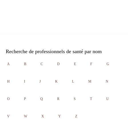
Recherche de professionnels de santé par nom
A
B
C
D
E
F
G
H
I
J
K
L
M
N
O
P
Q
R
S
T
U
V
W
X
Y
Z