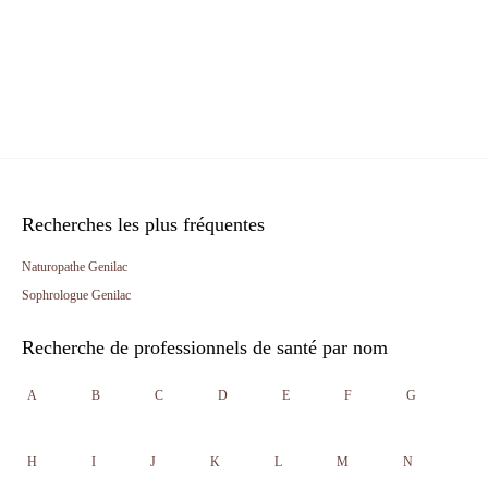
Recherches les plus fréquentes
Naturopathe Genilac
Sophrologue Genilac
Recherche de professionnels de santé par nom
A
B
C
D
E
F
G
H
I
J
K
L
M
N