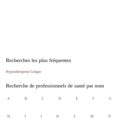
Recherches les plus fréquentes
Hypnothérapeute Getigne
Recherche de professionnels de santé par nom
A
B
C
D
E
F
G
H
I
J
K
L
M
N