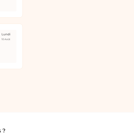
Lundi
10 Août
 ?