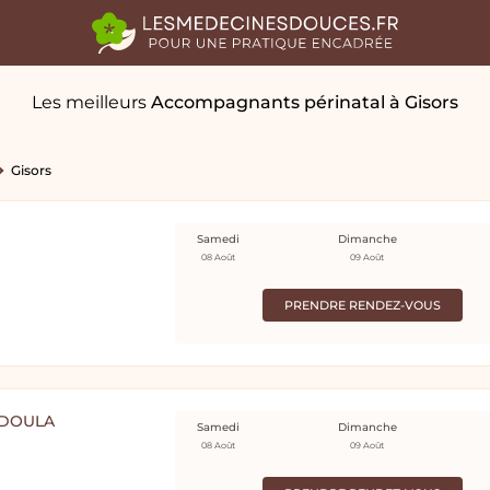
Les meilleurs
Accompagnants périnatal
à Gisors
Gisors
Samedi
Dimanche
08 Août
09 Août
PRENDRE RENDEZ-VOUS
 DOULA
Samedi
Dimanche
08 Août
09 Août