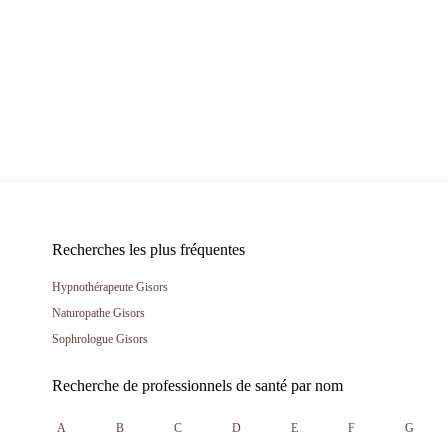
Recherches les plus fréquentes
Hypnothérapeute Gisors
Naturopathe Gisors
Sophrologue Gisors
Recherche de professionnels de santé par nom
A
B
C
D
E
F
G