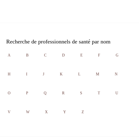
Recherche de professionnels de santé par nom
A
B
C
D
E
F
G
H
I
J
K
L
M
N
O
P
Q
R
S
T
U
V
W
X
Y
Z