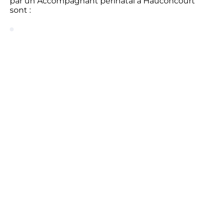
par un Accompagnant périnatal à Hauconcourt
sont :