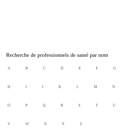
Recherche de professionnels de santé par nom
A
B
C
D
E
F
G
H
I
J
K
L
M
N
O
P
Q
R
S
T
U
V
W
X
Y
Z