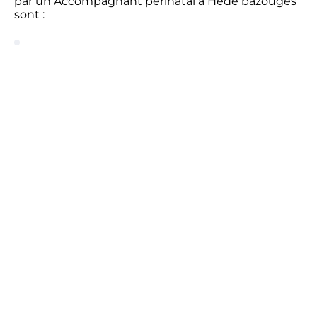
par un Accompagnant périnatal à Hede bazouges
sont :