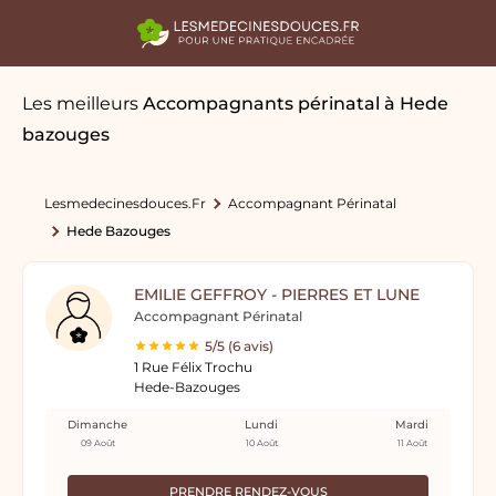
Les meilleurs
Accompagnants périnatal
à Hede
bazouges
Lesmedecinesdouces.fr
Accompagnant Périnatal
Hede Bazouges
EMILIE GEFFROY - PIERRES ET LUNE
Accompagnant Périnatal
5/5 (6 avis)
1 Rue Félix Trochu
Hede-Bazouges
Dimanche
Lundi
Mardi
09 Août
10 Août
11 Août
PRENDRE RENDEZ-VOUS