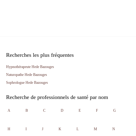
Recherches les plus fréquentes
Hypnothérapeute Hede Bazouges
Naturopathe Hede Bazouges
Sophrologue Hede Bazouges
Recherche de professionnels de santé par nom
A
B
C
D
E
F
G
H
I
J
K
L
M
N