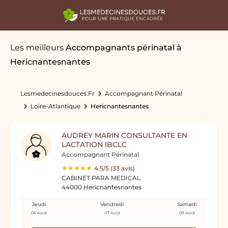
Les meilleurs
Accompagnants périnatal
à
Hericnantesnantes
Lesmedecinesdouces.fr
Accompagnant Périnatal
Loire-Atlantique
Hericnantesnantes
AUDREY MARIN CONSULTANTE EN
LACTATION IBCLC
Accompagnant Périnatal
4.5/5 (33 avis)
CABINET PARA MEDICAL
44000 Hericnantesnantes
Jeudi
Vendredi
Samedi
06 Août
07 Août
08 Août