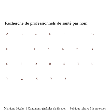
Recherche de professionnels de santé par nom
A
B
C
D
E
F
G
H
I
J
K
L
M
N
O
P
Q
R
S
T
U
V
W
X
Y
Z
Mentions Légales
|
Conditions générales d'utilisation
|
Politique relative à la protection