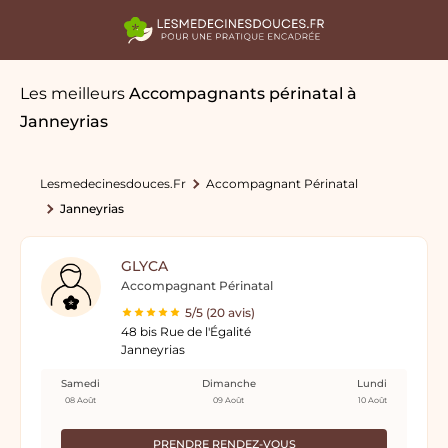
Les meilleurs
Accompagnants périnatal
à
Janneyrias
Lesmedecinesdouces.fr
Accompagnant Périnatal
Janneyrias
GLYCA
Accompagnant Périnatal
5/5 (20 avis)
48 bis Rue de l'Égalité
Janneyrias
Samedi
Dimanche
Lundi
08 Août
09 Août
10 Août
PRENDRE RENDEZ-VOUS