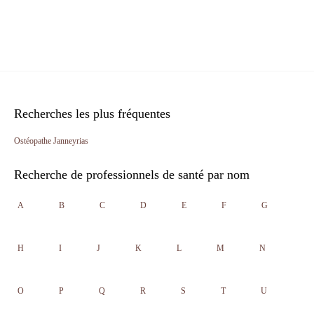
Recherches les plus fréquentes
Ostéopathe Janneyrias
Recherche de professionnels de santé par nom
A
B
C
D
E
F
G
H
I
J
K
L
M
N
O
P
Q
R
S
T
U