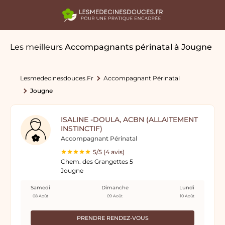
Les meilleurs
Accompagnants périnatal
à Jougne
Lesmedecinesdouces.fr
Accompagnant Périnatal
Jougne
ISALINE -DOULA, ACBN (ALLAITEMENT
INSTINCTIF)
Accompagnant Périnatal
5/5 (4 avis)
Chem. des Grangettes 5
Jougne
Samedi
Dimanche
Lundi
08 Août
09 Août
10 Août
PRENDRE RENDEZ-VOUS