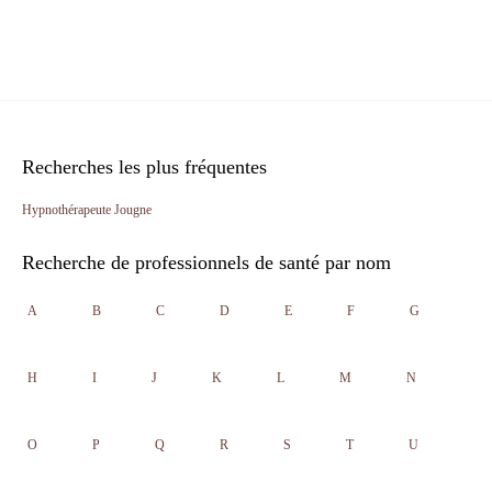
Recherches les plus fréquentes
Hypnothérapeute Jougne
Recherche de professionnels de santé par nom
A
B
C
D
E
F
G
H
I
J
K
L
M
N
O
P
Q
R
S
T
U