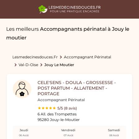
Les meilleurs
Accompagnants périnatal
à Jouy le
moutier
Lesmedecinesdouces.fr
Accompagnant Périnatal
Val-D-Oise
Jouy Le Moutier
CELE'SENS - DOULA - GROSSESSE -
POST PARTUM - ALLAITEMENT -
PORTAGE
Accompagnant Périnatal
5/5 (8 avis)
6 All. des Trompettes
95280 Jouy-le-Moutier
Jeudi
Vendredi
Samedi
06 Août
07 Août
08 Août