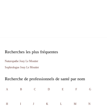
Recherches les plus fréquentes
Naturopathe Jouy Le Moutier
Sophrologue Jouy Le Moutier
Recherche de professionnels de santé par nom
A
B
C
D
E
F
G
H
I
J
K
L
M
N