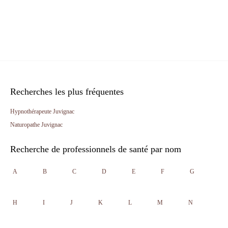
Recherches les plus fréquentes
Hypnothérapeute Juvignac
Naturopathe Juvignac
Recherche de professionnels de santé par nom
A
B
C
D
E
F
G
H
I
J
K
L
M
N