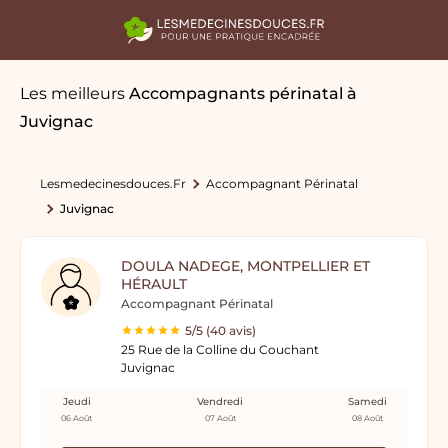
Les meilleurs
Accompagnants périnatal
à
Juvignac
Lesmedecinesdouces.fr
Accompagnant Périnatal
Juvignac
DOULA NADEGE, MONTPELLIER ET
HÉRAULT
Accompagnant Périnatal
5/5 (40 avis)
25 Rue de la Colline du Couchant
Juvignac
Jeudi
Vendredi
Samedi
06 Août
07 Août
08 Août