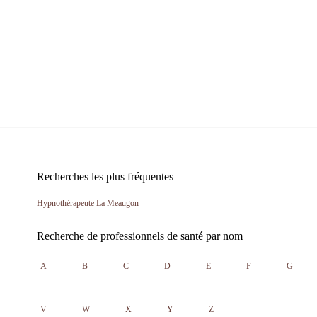
Recherches les plus fréquentes
Hypnothérapeute La Meaugon
Recherche de professionnels de santé par nom
A
B
C
D
E
F
G
V
W
X
Y
Z