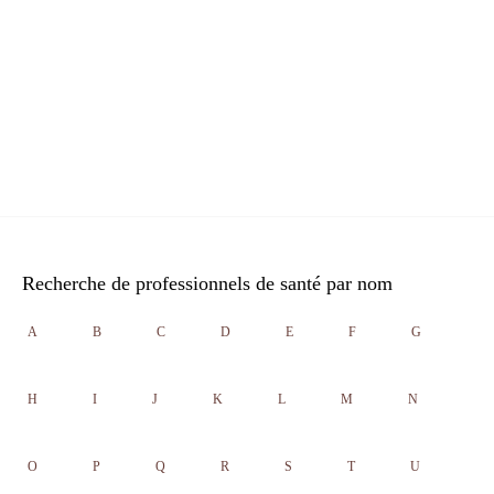
Recherche de professionnels de santé par nom
A
B
C
D
E
F
G
H
I
J
K
L
M
N
O
P
Q
R
S
T
U