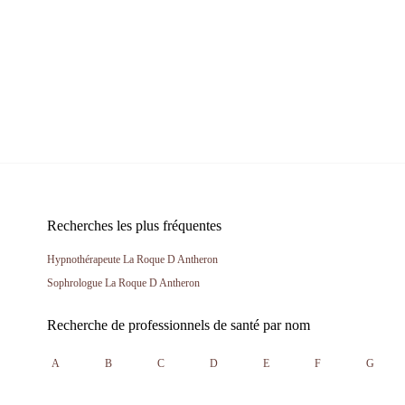
Recherches les plus fréquentes
Hypnothérapeute La Roque D Antheron
Sophrologue La Roque D Antheron
Recherche de professionnels de santé par nom
A
B
C
D
E
F
G