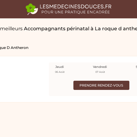
 meilleurs
Accompagnants périnatal
à La roque d anth
que D Antheron
Jeudi
Vendredi
06 Août
07 Août
PRENDRE RENDEZ-VOUS