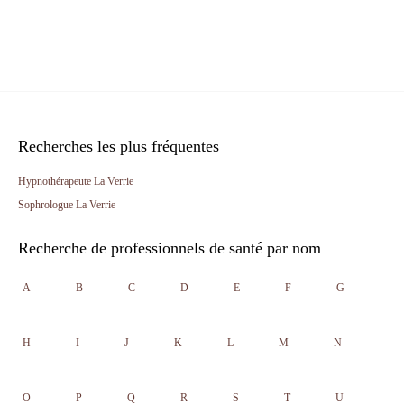
Recherches les plus fréquentes
Hypnothérapeute La Verrie
Sophrologue La Verrie
Recherche de professionnels de santé par nom
A
B
C
D
E
F
G
H
I
J
K
L
M
N
O
P
Q
R
S
T
U