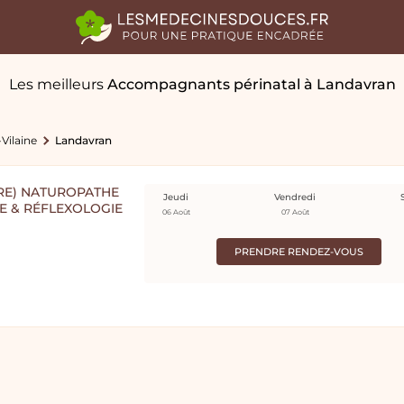
Les meilleurs
Accompagnants périnatal
à Landavran
-Vilaine
Landavran
RE) NATUROPATHE
Jeudi
Vendredi
RE & RÉFLEXOLOGIE
06 Août
07 Août
PRENDRE RENDEZ-VOUS