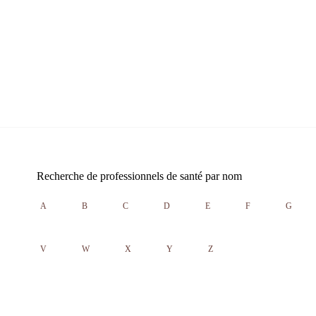
Recherche de professionnels de santé par nom
A
B
C
D
E
F
G
V
W
X
Y
Z