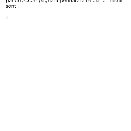
par un Accompagnant périnatal à Le blanc mesnil
sont :