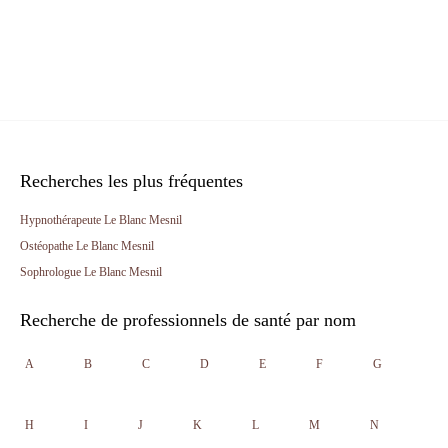
Recherches les plus fréquentes
Hypnothérapeute Le Blanc Mesnil
Ostéopathe Le Blanc Mesnil
Sophrologue Le Blanc Mesnil
Recherche de professionnels de santé par nom
A
B
C
D
E
F
G
H
I
J
K
L
M
N