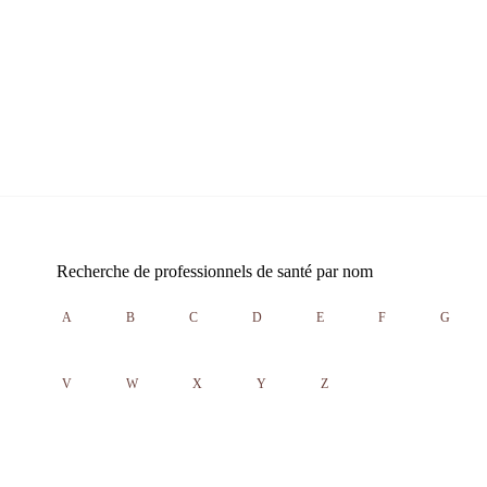
Recherche de professionnels de santé par nom
A
B
C
D
E
F
G
V
W
X
Y
Z