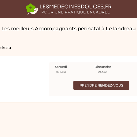
Les meilleurs
Accompagnants périnatal
à Le landreau
ndreau
Samedi
Dimanche
08 Août
09 Août
PRENDRE RENDEZ-VOUS