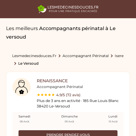
Les meilleurs
Accompagnants périnatal
à Le
versoud
Lesmedecinesdouces.fr
Accompagnant Périnatal
Isere
Le Versoud
RENAISSANCE
Accompagnant Périnatal
4.9/5 (72 avis)
Plus de 3 ans en activité · 185 Rue Louis Blanc
38420 Le-Versoud
Samedi
Dimanche
Lundi
08 Août
09 Août
10 Août
PRENDRE RENDEZ-VOUS