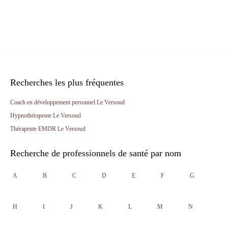
Recherches les plus fréquentes
Coach en développement personnel Le Versoud
Hypnothérapeute Le Versoud
Thérapeute EMDR Le Versoud
Recherche de professionnels de santé par nom
A
B
C
D
E
F
G
H
I
J
K
L
M
N