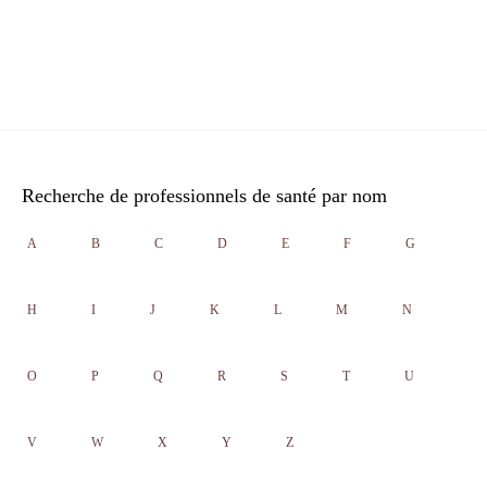
Recherche de professionnels de santé par nom
A
B
C
D
E
F
G
H
I
J
K
L
M
N
O
P
Q
R
S
T
U
V
W
X
Y
Z