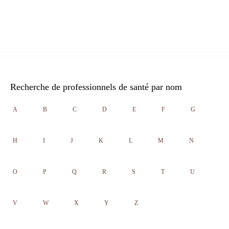
Recherche de professionnels de santé par nom
A
B
C
D
E
F
G
H
I
J
K
L
M
N
O
P
Q
R
S
T
U
V
W
X
Y
Z