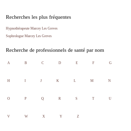
Recherches les plus fréquentes
Hypnothérapeute Marcey Les Greves
Sophrologue Marcey Les Greves
Recherche de professionnels de santé par nom
A
B
C
D
E
F
G
H
I
J
K
L
M
N
O
P
Q
R
S
T
U
V
W
X
Y
Z