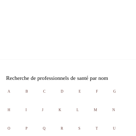
Recherche de professionnels de santé par nom
A
B
C
D
E
F
G
H
I
J
K
L
M
N
O
P
Q
R
S
T
U