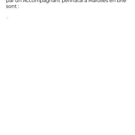
par un Accompagnant périnatal à Marolles en brie
sont :