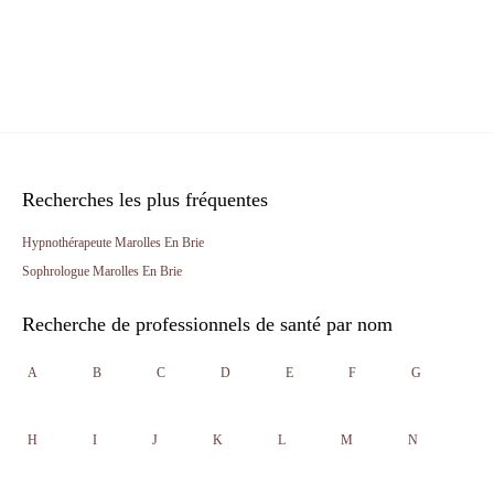
Recherches les plus fréquentes
Hypnothérapeute Marolles En Brie
Sophrologue Marolles En Brie
Recherche de professionnels de santé par nom
A
B
C
D
E
F
G
H
I
J
K
L
M
N