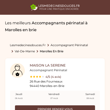
Les meilleurs
Accompagnants périnatal
à
Marolles en brie
Lesmedecinesdouces.fr
Accompagnant Périnatal
Val-De-Marne
Marolles En Brie
MAISON LA SEREINE
Accompagnant Périnatal
4/5 (4 avis)
26 Rue des Fourneaux
94440 Marolles-en-Brie
Jeudi
Vendredi
Samedi
06 Août
07 Août
08 Août
PRENDRE RENDEZ-VOUS