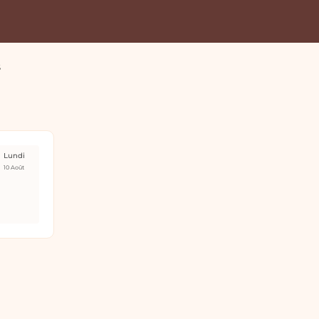
s
Lundi
10 Août