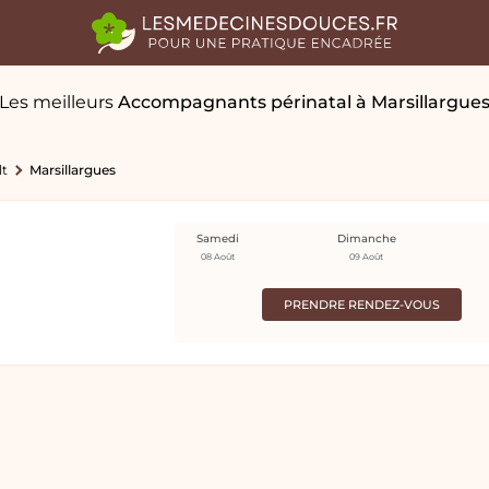
Les meilleurs
Accompagnants périnatal
à Marsillargue
lt
Marsillargues
Samedi
Dimanche
08 Août
09 Août
PRENDRE RENDEZ-VOUS