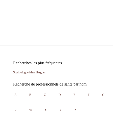
Recherches les plus fréquentes
Sophrologue Marsillargues
Recherche de professionnels de santé par nom
A
B
C
D
E
F
G
V
W
X
Y
Z