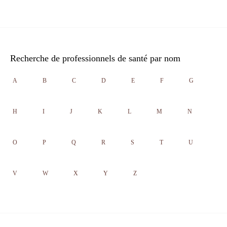
Recherche de professionnels de santé par nom
A
B
C
D
E
F
G
H
I
J
K
L
M
N
O
P
Q
R
S
T
U
V
W
X
Y
Z