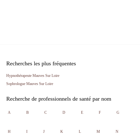
Recherches les plus fréquentes
Hypnothérapeute Mauves Sur Loire
Sophrologue Mauves Sur Loire
Recherche de professionnels de santé par nom
A
B
C
D
E
F
G
H
I
J
K
L
M
N