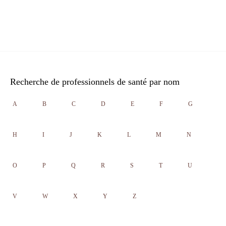
Recherche de professionnels de santé par nom
A
B
C
D
E
F
G
H
I
J
K
L
M
N
O
P
Q
R
S
T
U
V
W
X
Y
Z