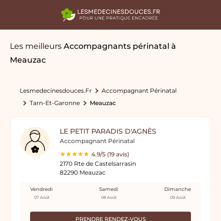
Les meilleurs
Accompagnants périnatal
à
Meauzac
Lesmedecinesdouces.fr
Accompagnant Périnatal
Tarn-Et-Garonne
Meauzac
LE PETIT PARADIS D'AGNÈS
Accompagnant Périnatal
4.9/5 (19 avis)
2170 Rte de Castelsarrasin
82290 Meauzac
Vendredi
Samedi
Dimanche
07 Août
08 Août
09 Août
PRENDRE RENDEZ-VOUS