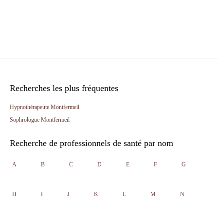
Recherches les plus fréquentes
Hypnothérapeute Montfermeil
Sophrologue Montfermeil
Recherche de professionnels de santé par nom
A
B
C
D
E
F
G
H
I
J
K
L
M
N