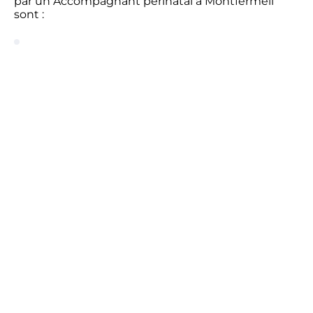
par un Accompagnant périnatal à Montfermeil
sont :