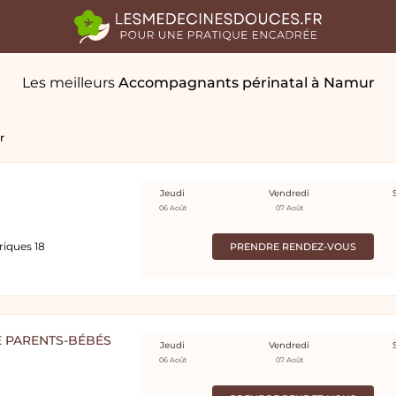
Les meilleurs
Accompagnants périnatal
à Namur
r
Jeudi
Vendredi
06 Août
07 Août
riques 18
PRENDRE RENDEZ-VOUS
E PARENTS-BÉBÉS
Jeudi
Vendredi
06 Août
07 Août