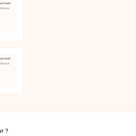
Samedi
08 Août
Samedi
08 Août
r ?