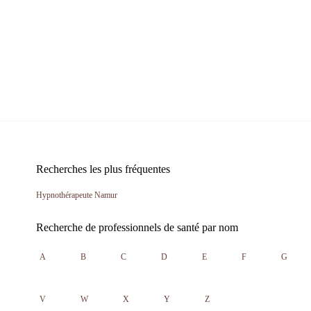
Recherches les plus fréquentes
Hypnothérapeute Namur
Recherche de professionnels de santé par nom
A
B
C
D
E
F
G
V
W
X
Y
Z