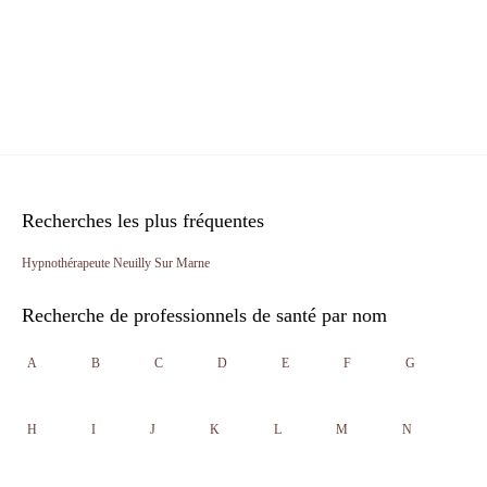
Recherches les plus fréquentes
Hypnothérapeute Neuilly Sur Marne
Recherche de professionnels de santé par nom
A
B
C
D
E
F
G
H
I
J
K
L
M
N