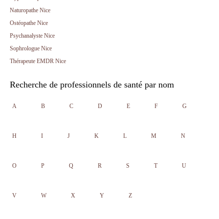
Naturopathe Nice
Ostéopathe Nice
Psychanalyste Nice
Sophrologue Nice
Thérapeute EMDR Nice
Recherche de professionnels de santé par nom
A
B
C
D
E
F
G
H
I
J
K
L
M
N
O
P
Q
R
S
T
U
V
W
X
Y
Z