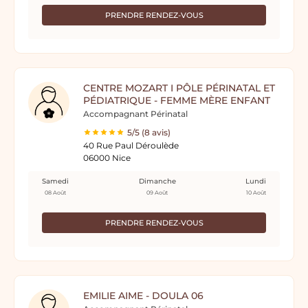
PRENDRE RENDEZ-VOUS
CENTRE MOZART I PÔLE PÉRINATAL ET
PÉDIATRIQUE - FEMME MÈRE ENFANT
Accompagnant Périnatal
5/5 (8 avis)
40 Rue Paul Déroulède
06000 Nice
Samedi
Dimanche
Lundi
08 Août
09 Août
10 Août
PRENDRE RENDEZ-VOUS
EMILIE AIME - DOULA 06