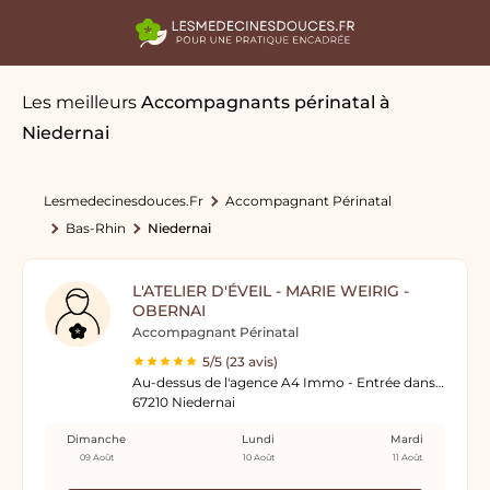
Les meilleurs
Accompagnants périnatal
à
Niedernai
Lesmedecinesdouces.fr
Accompagnant Périnatal
Bas-Rhin
Niedernai
L'ATELIER D'ÉVEIL - MARIE WEIRIG -
OBERNAI
Accompagnant Périnatal
5/5 (23 avis)
Au-dessus de l'agence A4 Immo - Entrée dans l'impasse sur le côté
67210 Niedernai
Dimanche
Lundi
Mardi
09 Août
10 Août
11 Août