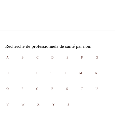
Recherche de professionnels de santé par nom
A
B
C
D
E
F
G
H
I
J
K
L
M
N
O
P
Q
R
S
T
U
V
W
X
Y
Z