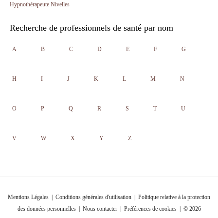
Hypnothérapeute Nivelles
Recherche de professionnels de santé par nom
A
B
C
D
E
F
G
H
I
J
K
L
M
N
O
P
Q
R
S
T
U
V
W
X
Y
Z
Mentions Légales
|
Conditions générales d'utilisation
|
Politique relative à la protection
des données personnelles
|
Nous contacter
|
Préférences de cookies
| © 2026