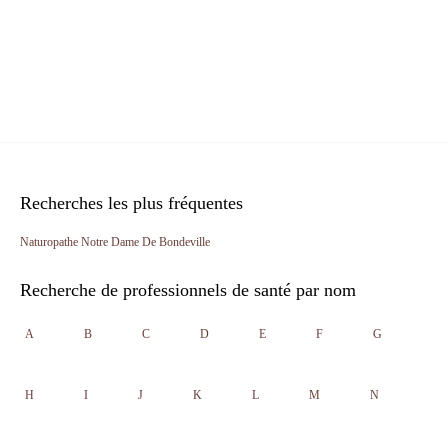
Recherches les plus fréquentes
Naturopathe Notre Dame De Bondeville
Recherche de professionnels de santé par nom
A
B
C
D
E
F
G
H
I
J
K
L
M
N