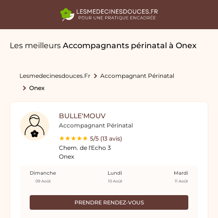
Les meilleurs
Accompagnants périnatal
à Onex
Lesmedecinesdouces.fr
Accompagnant Périnatal
Onex
BULLE'MOUV
Accompagnant Périnatal
5/5 (13 avis)
Chem. de l'Echo 3
Onex
Dimanche
Lundi
Mardi
09 Août
10 Août
11 Août
PRENDRE RENDEZ-VOUS