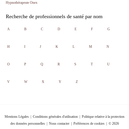
Hypnothérapeute Onex
Recherche de professionnels de santé par nom
A
B
C
D
E
F
G
H
I
J
K
L
M
N
O
P
Q
R
S
T
U
V
W
X
Y
Z
Mentions Légales
|
Conditions générales d'utilisation
|
Politique relative à la protection
des données personnelles
|
Nous contacter
|
Préférences de cookies
| © 2026