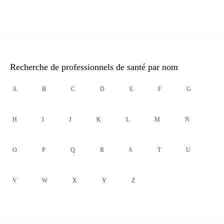
Recherche de professionnels de santé par nom
A
B
C
D
E
F
G
H
I
J
K
L
M
N
O
P
Q
R
S
T
U
V
W
X
Y
Z