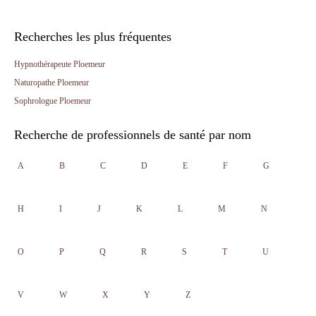
Recherches les plus fréquentes
Hypnothérapeute Ploemeur
Naturopathe Ploemeur
Sophrologue Ploemeur
Recherche de professionnels de santé par nom
A
B
C
D
E
F
G
H
I
J
K
L
M
N
O
P
Q
R
S
T
U
V
W
X
Y
Z